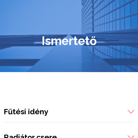
Ismertető
Fűtési idény
Radiátor csere