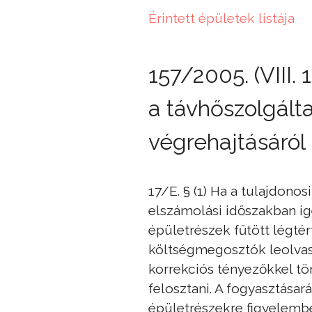
Érintett épületek listája
157/2005. (VIII. 
a távhőszolgálta
végrehajtásáról
17/E. § (1) Ha a tulajdon
elszámolási időszakban ig
épületrészek fűtött légté
költségmegosztók leolvaso
korrekciós tényezőkkel tö
felosztani. A fogyasztása
épületrészekre figyelembe