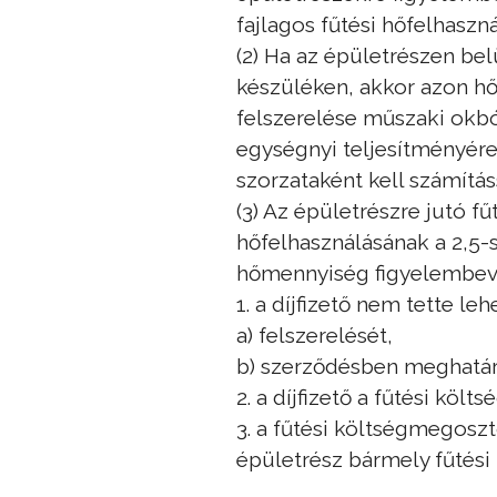
fajlagos fűtési hőfelhaszn
(2) Ha az épületrészen be
készüléken, akkor azon h
felszerelése műszaki okbó
egységnyi teljesítményére
szorzataként kell számítá
(3) Az épületrészre jutó fű
hőfelhasználásának a 2,5-
hőmennyiség figyelembevé
1. a díjfizető nem tette l
a) felszerelését,
b) szerződésben meghatár
2. a díjfizető a fűtési kö
3. a fűtési költségmegosz
épületrész bármely fűtési