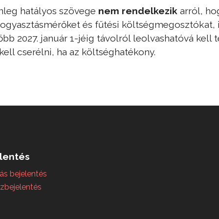
nleg hatályos szövege
nem rendelkezik
arról, ho
fogyasztásmérőket és fűtési költségmegosztókat, i
 2027. január 1-jéig távolról leolvashatóvá kell te
ell cserélni, ha az költséghatékony.
lentés
ás bejelentés
zbejelentés