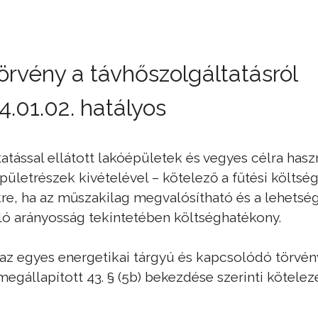
 törvény a távhőszolgáltatásról
.01.02. hatályos
tatással ellátott lakóépületek és vegyes célra hasz
pületrészek kivételével – kötelező a fűtési költs
re, ha az műszakilag megvalósítható és a lehetsé
ló arányosság tekintetében költséghatékony.
 az egyes energetikai tárgyú és kapcsolódó törvé
megállapított 43. § (5b) bekezdése szerinti köteleze