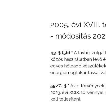
2005. évi XVIII.
- módosítás 2024
43. § (5b)
* A távhőszolgál
közös használatban lévő é
egyes hőleadó készülékek
energiamegtakarítással va
59/C. §
* Az e törvénynek
2023. évi XCIX. törvénnyel 
kell teljesíteni.