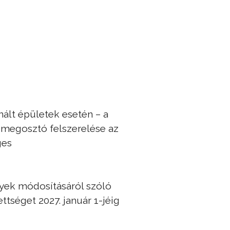
nált épületek esetén – a
égmegosztó felszerelése az
ges
nyek módosításáról szóló
ttséget 2027. január 1-jéig