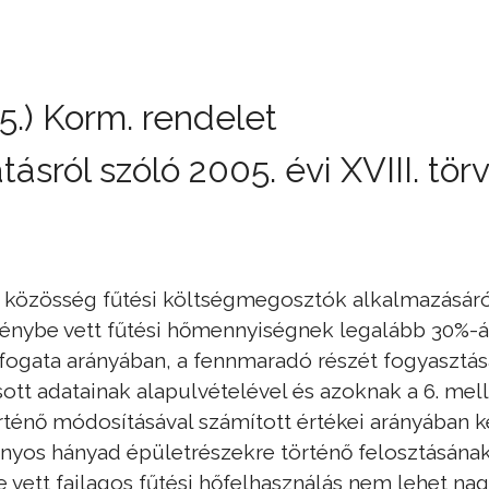
15.) Korm. rendelet
tásról szóló 2005. évi XVIII. tör
osi közösség fűtési költségmegosztók alkalmazásáró
énybe vett fűtési hőmennyiségnek legalább 30%-át
rfogata arányában, a fennmaradó részét fogyasztás
tt adatainak alapulvételével és azoknak a 6. me
rténő módosításával számított értékei arányában k
rányos hányad épületrészekre történő felosztásána
 vett fajlagos fűtési hőfelhasználás nem lehet nag