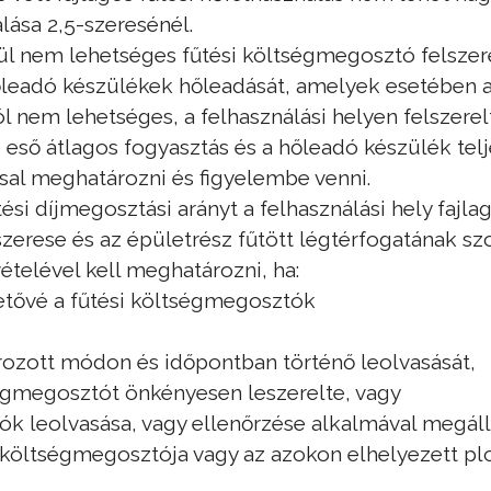
álása 2,5-szeresénél.
lül nem lehetséges fűtési költségmegosztó felsze
őleadó készülékek hőleadását, amelyek esetében 
l nem lehetséges, a felhasználási helyen felszere
 eső átlagos fogyasztás és a hőleadó készülék te
ssal meghatározni és figyelembe venni.
tési díjmegosztási arányt a felhasználási hely fajla
szerese és az épületrész fűtött légtérfogatának sz
telével kell meghatározni, ha:
ehetővé a fűtési költségmegosztók
ozott módon és időpontban történő leolvasását,
ltségmegosztót önkényesen leszerelte, vagy
tók leolvasása, vagy ellenőrzése alkalmával megáll
 költségmegosztója vagy az azokon elhelyezett pl