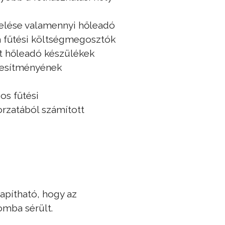
relése valamennyi hőleadó
a fűtési költségmegosztók
lt hőleadó készülékek
ljesítményének
gos fűtési
orzatából számított
apítható, hogy az
omba sérült.