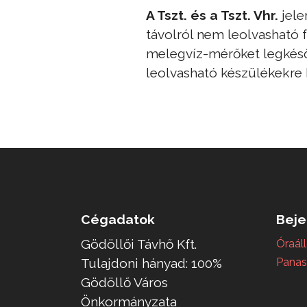
A Tszt. és a Tszt. Vhr.
jele
távolról nem leolvasható 
melegvíz-mérőket legkésőbb
leolvasható készülékekre k
Cégadatok
Beje
Gödöllői Távhő Kft.
Óraáll
Tulajdoni hányad: 100%
Panas
Gödöllő Város
Önkormányzata