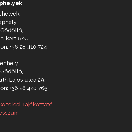
phelyek
phelyek:
lephely
 Gödöllő,
ta-kert 6/C
on: +36 28 410 724
elephely
 Gödöllő,
th Lajos utca 29.
on: +36 28 420 765
kezelési Tájékoztató
esszum