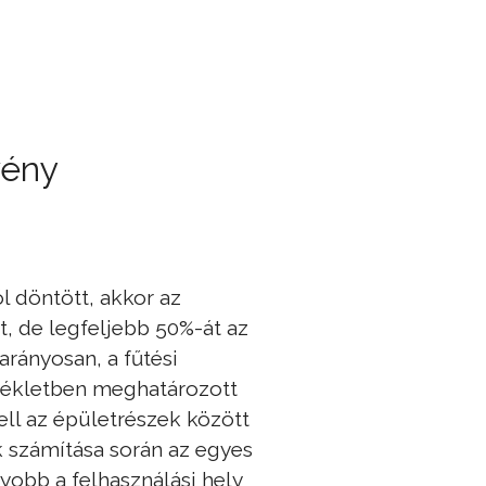
vény
l döntött, akkor az
, de legfeljebb 50%-át az
arányosan, a fűtési
llékletben meghatározott
ell az épületrészek között
k számítása során az egyes
yobb a felhasználási hely