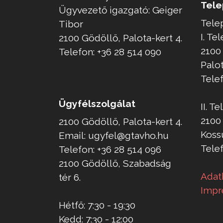
Tele
Ügyvezető igazgató: Geiger
Tele
Tibor
I. Te
2100 Gödöllő, Palota-kert 4.
2100
Telefon: +36 28 514 090
Palo
Telef
Ügyfélszolgálat
II. T
2100
2100 Gödöllő, Palota-kert 4.
Kossu
Email: ugyfel@gtavho.hu
Telef
Telefon: +36 28 514 096
2100 Gödöllő, Szabadság
Adat
tér 6.
Impr
Hétfő: 7:30 - 19:30
Kedd: 7:30 - 12:00